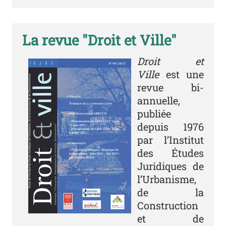
La revue "Droit et Ville"
Revue &#34;Droit e
Droit et
Ville
est une
revue bi-
annuelle,
publiée
depuis 1976
par l’Institut
des Études
Juridiques de
l’Urbanisme,
de la
Construction
et de